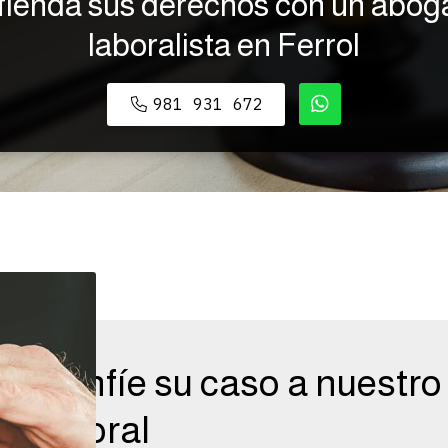
fienda sus derechos con un abog
laboralista en Ferrol
981 931 672
Confíe su caso a nuestr
laboral