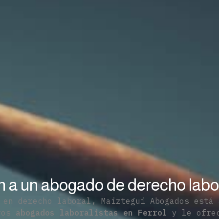
n a un abogado de derecho labo
 en derecho laboral, Maiztegui Abogados está 
tros
abogados laboralistas en Ferrol
y le ofrec