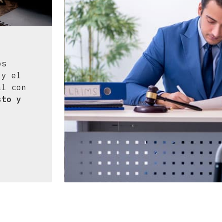
os
 y el
al con
sto y