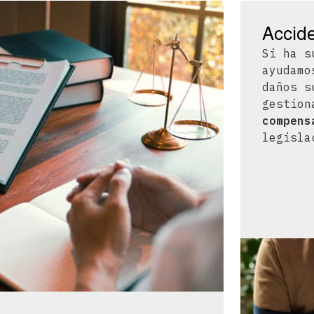
Accide
Si ha s
ayudamo
daños s
gestion
compens
legisla