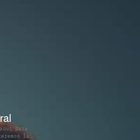
ral
aquí para
eremos la