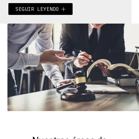
Prestamos servicios tanto a
SEGUIR LEYENDO
particulares como a empresas,
destacando por nuestra
profesionalidad y amplia experiencia,
gracias a la formación y trayectoria
jurídica de nuestro equipo de
abogados, que se encuentran en
continua actualización de sus
conocimientos para ejecutarlos de
forma inmediata.
Si está buscando un
abogado en
Ferrol
, no dude en
contactar
con
nosotros. Confíe en nosotros y
obtenga la mejor representación
legal.