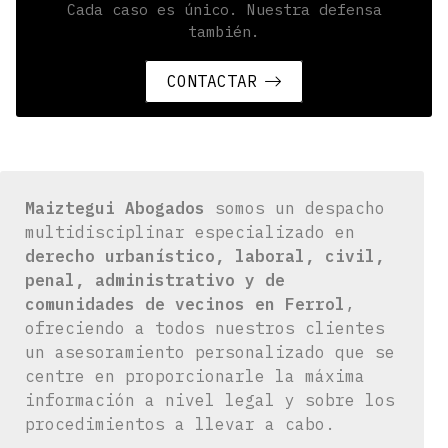
Cada caso es único. Nuestra defensa
también.
CONTACTAR
Maiztegui Abogados
somos un
despacho
multidisciplinar especializado en
derecho urbanístico, laboral, civil,
penal, administrativo y de
comunidades de vecinos en Ferrol
,
ofreciendo a todos nuestros clientes
un asesoramiento personalizado que se
centre en proporcionarle la máxima
información a nivel legal y sobre los
procedimientos a llevar a cabo.