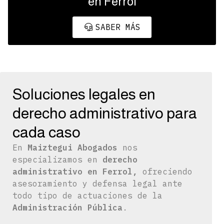
en Ferrol
SABER MÁS
Soluciones legales en
derecho administrativo para
cada caso
En
Maiztegui Abogados
nos
especializamos en
derecho
administrativo en Ferrol,
ofreciendo
asesoramiento y defensa legal ante
todo tipo de actuaciones de la
Administración Pública
.